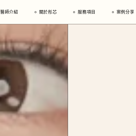
院長｜林建宏
芯思維
醫師介紹
關於彤芯
服務項目
案例分享
醫師｜黃得奕
入門指南
醫師｜蔡宜臻
院長｜林建宏
芯思維
醫師｜林芳瑜
醫師｜黃得奕
入門指南
醫師｜蔡宜臻
醫師｜林芳瑜