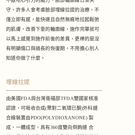
不敵地心引力的威力，臉部輪廓線日漸失
守，許多人會考慮臉部埋線拉提的治療，不
僅立即有感，能快速且自然無痕地拉起鬆弛
的肌膚，改善下垂的輪廓線，施作完畢就可
以馬上感覺到施作前後的差異，更棒的是沒
有明顯傷口與過長的恢復期，不用擔心別人
知道你做了什麼。
埋線拉提
由美國
FDA
與台灣衛福部TFDA雙國家核准
認證，
可吸收合成(聚對二氧環已酮)外科縫
合線裝置由PDO(POLYDIOXANONE) 製
成，一體成型，具有360度雙向倒鉤縫 合