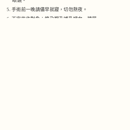
眼鏡。
手術前一晚請儘早就寢，切勿熬夜。
不宜施作對象：懷孕期及哺乳婦女、糖尿
病患、急性心血管疾病、有蟹足腫病史、
治療部位過敏感染者、無法接受埋線拉提
治療後的短暫恢復期者。
術前兩天應盡量避免飲酒、吸菸，飲食以
清淡為佳。
治療後可能會有針孔與瘀青，需要幾天緩
解。
臉頰過度凹陷者，或治療區皮下組織有過
多疤痕組織時，建議優先評估其他治療方
式。
醫美線雕拉提效果較為自然，無法與整