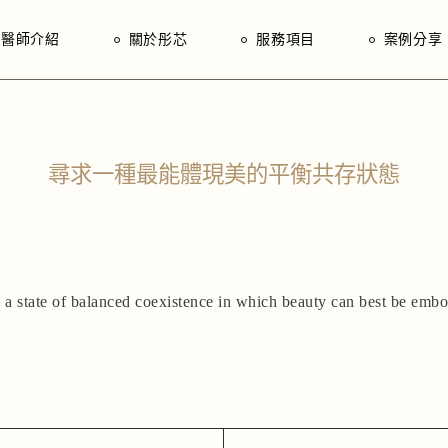
院長｜林建宏
芯思維
醫師介紹
關於彤芯
服務項目
案例分享
醫師｜黃得奕
入門指南
醫師｜蔡宜臻
院長｜林建宏
芯思維
醫師｜林芳瑜
醫師｜黃得奕
入門指南
尋求一種最能體現美的平衡共存狀態
醫師｜蔡宜臻
醫師｜林芳瑜
高雄醫美推薦｜彤芯美學診所
 a state of balanced coexistence in which beauty can best be emb