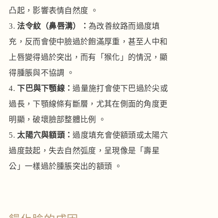
凸起，影響表情自然度 。
法令紋（鼻唇溝）：
為改善紋路而過度填
充，反而會使中臉過於飽滿厚重，甚至人中和
上唇變得過於突出，而有「猴化」的情況，顯
得腫脹與不協調 。
下巴與下顎線：
過量施打會使下巴過於尖或
過長，下顎線條有斷層，尤其在側面的角度更
明顯，破壞臉部整體比例 。
太陽穴與額頭：
過度填充會使額頭或太陽穴
過度鼓起，失去自然弧度，呈現像是「壽星
公」一樣過於腫脹突出的額頭 。