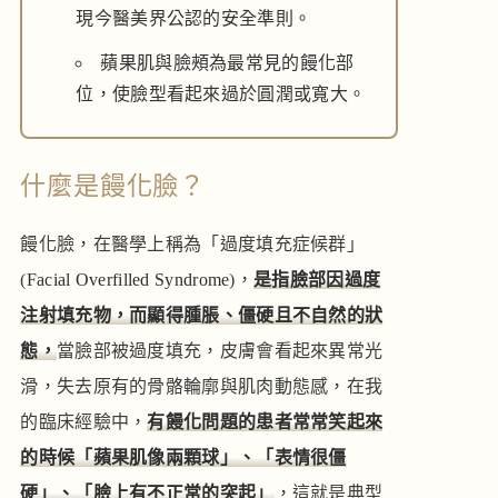
現今醫美界公認的安全準則。
蘋果肌與臉頰為最常見的饅化部
位，使臉型看起來過於圓潤或寬大。
什麼是饅化臉？
饅化臉，在醫學上稱為「過度填充症候群」
(
Facial Overfilled Syndrome
)，
是指臉部因過度
注射填充物，而顯得腫脹、僵硬且不自然的狀
態，
當臉部被過度填充，皮膚會看起來異常光
滑，失去原有的骨骼輪廓與肌肉動態感，在我
的臨床經驗中，
有饅化問題的患者常常笑起來
的時候「蘋果肌像兩顆球」、「表情很僵
硬」、「臉上有不正常的突起」
，這就是典型