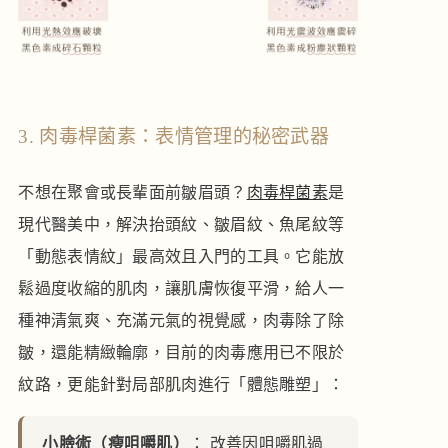
3. 肉毒桿菌素：表情管理的秘密武器
不想在聚會或長輩面前皺眉頭？
肉毒桿菌素
是
現代醫美中，解決抬頭紋、皺眉紋、魚尾紋等
「動態表情紋」最高效且入門的工具。它能放
鬆過度收縮的肌肉，讓肌膚恢復平滑，給人一
種神清氣爽、充滿元氣的視覺感，肉毒除了除
皺，還能精緻輪廓，目前的肉毒應用已不限於
紋路，更能針對局部肌肉進行「體態雕塑」：
小臉術（瘦咀嚼肌）
： 改善因咀嚼肌過