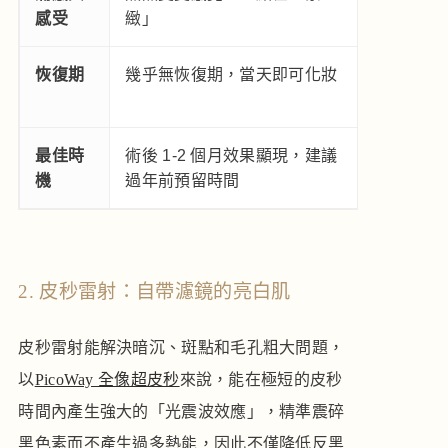
感受
緻」
提」
恢復期
幾乎無恢復期，當天即可化妝
幾乎無恢
能有輕微
最佳時
術後 1-2 個月效果顯現，建議
術後 2-
機
過年前預留時間
議提早施
2. 皮秒雷射：自帶濾鏡的亮白肌
皮秒雷射能解決暗沉、斑點和毛孔粗大問題，
以
PicoWay 全像超皮秒
來說，能在極短的皮秒
時間內產生強大的「光震波效應」，精準震碎
黑色素而不產生過多熱能，因此不僅降低反黑