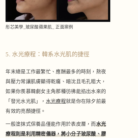
彤芯美學_玻尿酸蘋果肌_ 正面案例
5. 水光療程：韓系水光肌的捷徑
年末總是工作最繁忙、應酬最多的時刻，熬夜
與壓力常讓肌膚顯得乾癟、暗沈且毛孔粗大，
如果你羨慕韓劇女主角那種彷彿能掐出水來的
「發光水光肌」，
水光療程
就是你在除夕前最
有效的亮顏捷徑。
一般塗抹式保養品僅能作用於表皮層，而
水光
療程則是利用精密儀器，將小分子玻尿酸、膠