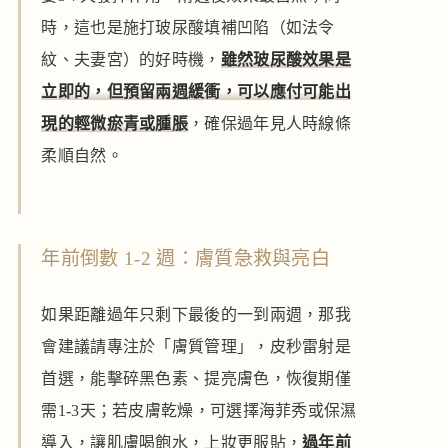
時，這也是施打玻尿酸填補凹陷（如法令
紋、夫妻宮）的好時機，
雖然玻尿酸效果是
立即的，但預留兩週緩衝，可以應付可能出
現的輕微瘀青或腫脹
，確保過年見人時線條
柔順自然。
年前倒數 1-2 週：膚質急救與亮白
如果距離過年只剩下最後的一到兩週，那我
會建議請專注於「膚質管理」，皮秒雷射是
首選，能擊碎黑色素、提亮膚色，恢復期僅
需1-3天；若皮膚乾燥，可選擇海菲秀或保濕
導入，讓肌膚喝飽水，上妝更服貼，
過年前