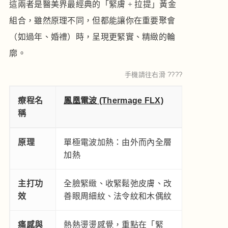
這兩者是醫美界最經典的「緊膚 + 拉提」黃金
組合，雖然原理不同，但都能讓你在重要聚會
（如過年、婚禮）時，呈現更緊實、精緻的輪
廓。
手機請往右滑 ????
療程名
鳳凰電波 (Thermage FLX)
美國音波二代
稱
PRIME)
原理
單極電波加熱：由外而內全層
聚焦超音波
加熱
用於深層
主打功
全臉緊緻、收緊鬆弛皮膚、改
深層拉提
效
善眼周細紋、法令紋和木偶紋
改善嘴邊
痛感與
熱熱燙燙感覺，重點在「緊
像針刺或