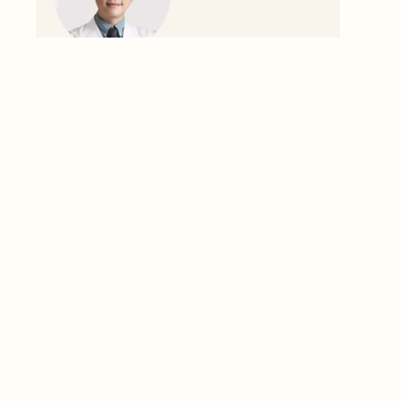
浪漫醫生 林建宏醫師 | 小林醫
師
• 彤芯美學診所院長 12年治療超過10000
張臉
• 最懂女人+最有美感的醫美醫師
• 1個泰太+2個女鵝的女子宿舍舍監
• 妳的面相改造師 讓妳順風順水
醫師介紹