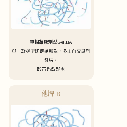
單相凝膠劑型Gel HA
單一凝膠型態鏈結鬆散，多單向交鏈劑
鍵結，
較高過敏疑慮
他牌 B