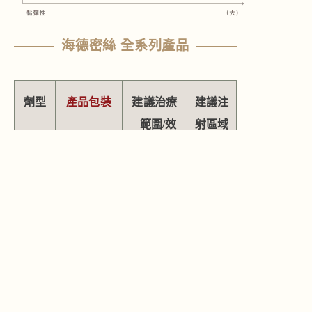
海德密絲 全系列產品
劑型
產品包裝
建議治療
建議注
範圍/效
射區域
果
淚溝
皮
Blink
眼部周
膚真皮
圍
層
表面淺
層皺紋