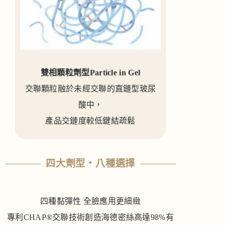
雙相顆粒劑型Particle in Gel
交聯顆粒融於未經交聯的直鏈型玻尿
酸中，
產品交鏈度較低鍵結疏鬆
四大劑型‧八種選擇
四種黏彈性 全臉應用更細緻
專利CHAP®交聯技術創造海德密絲高達98%有