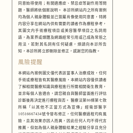
同意始得使用；有開適應症、禁忌症等副作用等問
題，醫師將依個案說明。 本診所網站内之所有案例
均為個人親身體驗並己簽屬肖像使用同意書，特將
内容分享在網站內供有需要的讀者作為療程參考，
其圖文内手術療程項目或美容醫學項目之名詞用
語，為業界或媒體及網路經常引用或己成為常態之
用法，若對其名詞有任何疑慮，煩請向本診所告
知，本診所將立即刪除並修正，感謝您的指教。
風險提醒
本網站內案例圖文僅代表該當事人治療成效，任何
手術或療程皆有其醫療風險，本網站内容僅供讀者
了解相開醫療知識與療程進行所需相開衛生教育，
並非每個人皆適合，請您親自與醫師當面進行評估
診斷後再決定進行療程與否。 醫療法第86條第七款
所稱「以其他不正當方式為宣傳」經衛部醫字
10516667434號令發布修正，任何醫療過程均有風
險，且其效果亦因人而異，因此任何人均不得代言
推薦，但如為個人親身體驗結果之經驗分享且充分