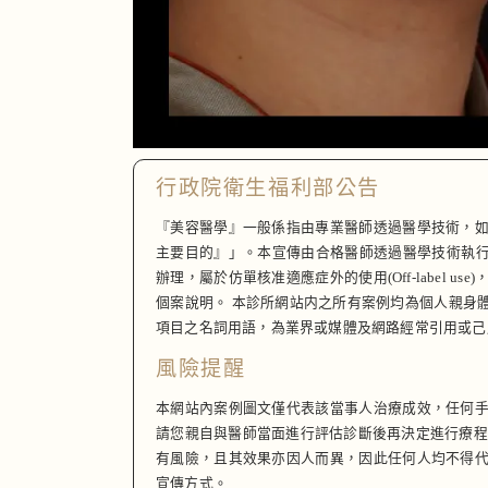
行政院衛生福利部公告
『美容醫學』一般係指由專業醫師透過醫學技術，
主要目的』」。本宣傳由合格醫師透過醫學技術執行具低
辦理，屬於仿單核准適應症外的使用(Off-labe
個案說明。 本診所網站内之所有案例均為個人親身
項目之名詞用語，為業界或媒體及網路經常引用或己
風險提醒
本網站內案例圖文僅代表該當事人治療成效，任何
請您親自與醫師當面進行評估診斷後再決定進行療程與否
有風險，且其效果亦因人而異，因此任何人均不得
宣傳方式。