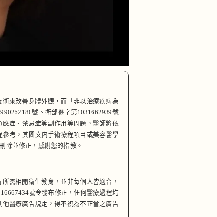
技術來改善身體外觀，而「非以治療疾病為
180號、衛部醫字第1031662939號
有開適應症、禁忌症等副作用等問題，醫師將依
程參考，其圖文内手術療程項目或美容醫學
刪除並修正，感謝您的指教。
行所需相開衛生教育，並非每個人皆適合，
6667434號令發布修正，任何醫療過程均
其他醫療廣告規定，得不視為不正當之廣告