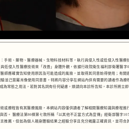
如：手術、藥物、醫療器械、生物科技材料等，執行具侵入性或低侵入性醫療
侵入性醫療技術來「改善」身體外觀，依據行政院衛生福利部衛署醫字0990262
l use)，醫師應確實告知使用原因及可能造成的風險，並取得其同意始得使用；
體驗並己簽屬肖像使用同意書，特將内容分享在網站內供有需要的讀者作為療
成為常態之用法，若對其名詞有任何疑慮，煩請向本診所告知，本診所將立即
手術或療程皆有其醫療風險，本網站内容僅供讀者了解相開醫療知識與療程進
。 醫療法第86條第七款所稱「以其他不正當方式為宣傳」經衛部醫字1051
代言推薦，但如為個人親身體驗結果之經驗分享且充分揭露正確資訊，並符合